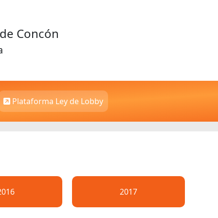
d de Concón
a
Plataforma Ley de Lobby
2016
2017