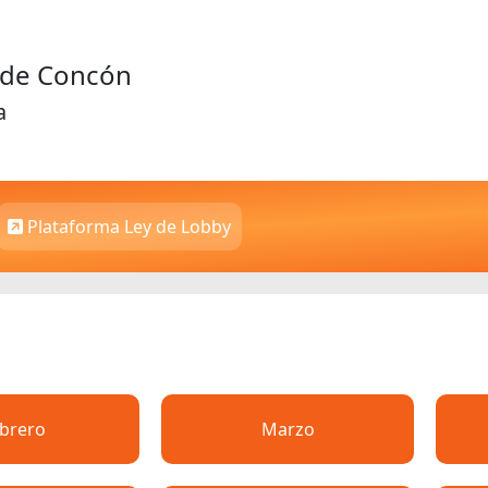
d de Concón
a
Plataforma Ley de Lobby
brero
Marzo