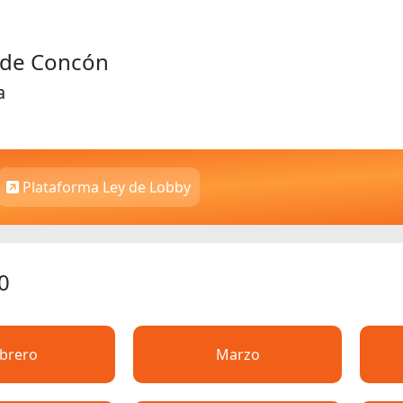
d de Concón
a
Plataforma Ley de Lobby
0
brero
Marzo