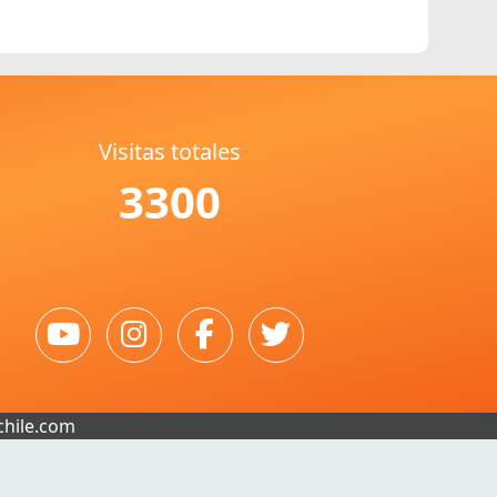
Visitas totales
3300
chile.com