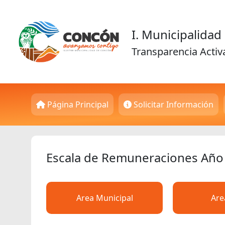
I. Municipalida
Transparencia Activ
Página Principal
Solicitar Información
Escala de Remuneraciones Año
Area Municipal
Are