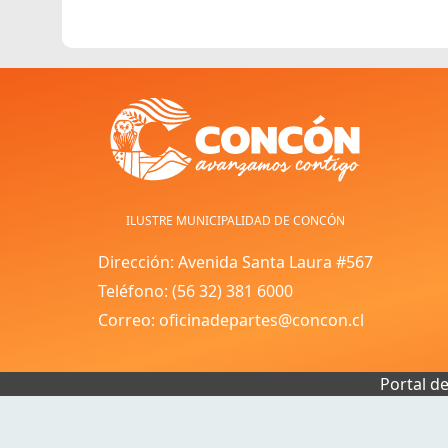
ILUSTRE MUNICIPALIDAD DE CONCÓN
Dirección: Avenida Santa Laura #567
Teléfono: (56 32) 381 6000
Correo: oficinadepartes@concon.cl
Portal d