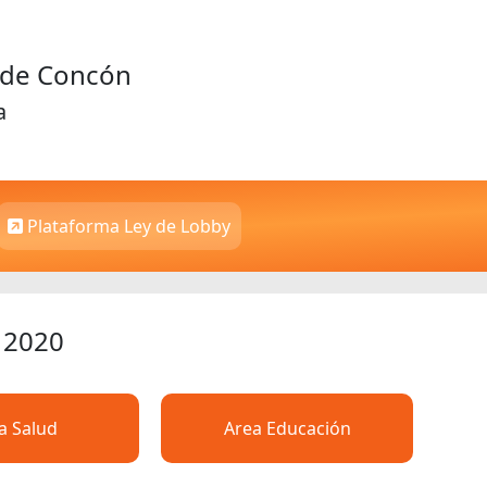
d de Concón
a
Plataforma Ley de Lobby
 2020
a Salud
Area Educación