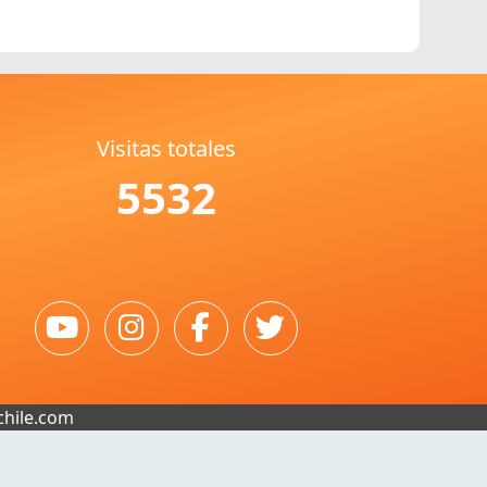
Visitas totales
5532
chile.com