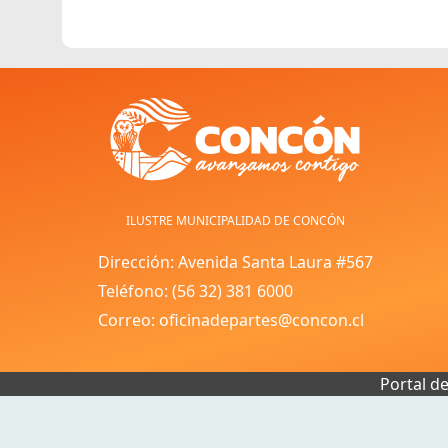
ILUSTRE MUNICIPALIDAD DE CONCÓN
Dirección: Avenida Santa Laura #567
Teléfono: (56 32) 381 6000
Correo: oficinadepartes@concon.cl
Portal d