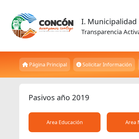
I. Municipalida
Transparencia Activ
Página Principal
Solicitar Información
Pasivos año 2019
Area Educación
Area 