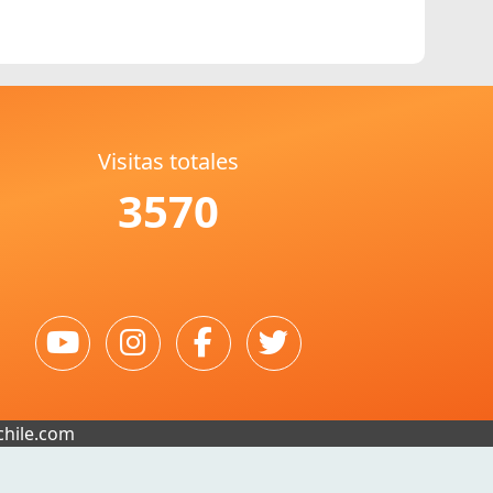
Visitas totales
3570
chile.com