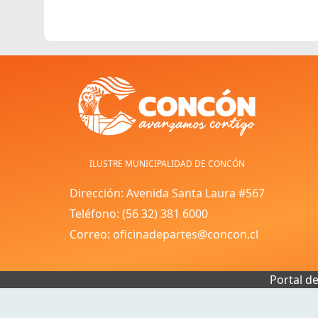
ILUSTRE MUNICIPALIDAD DE CONCÓN
Dirección: Avenida Santa Laura #567
Teléfono: (56 32) 381 6000
Correo: oficinadepartes@concon.cl
Portal d