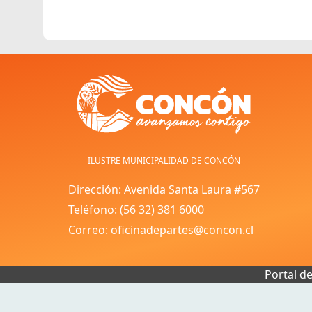
ILUSTRE MUNICIPALIDAD DE CONCÓN
Dirección: Avenida Santa Laura #567
Teléfono: (56 32) 381 6000
Correo: oficinadepartes@concon.cl
Portal d