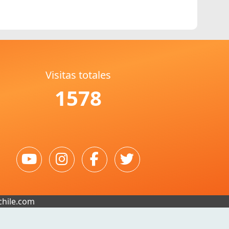
Visitas totales
1578
chile.com