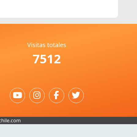
Visitas totales
7512
chile.com