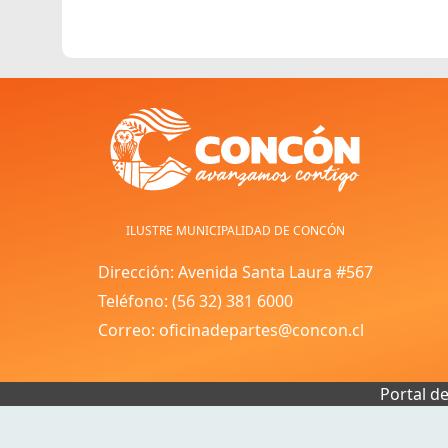
ILUSTRE MUNICIPALIDAD DE CONCÓN
Dirección: Avenida Santa Laura #567
Teléfono: (56 32) 381 6000
Correo: oficinadepartes@concon.cl
Portal d