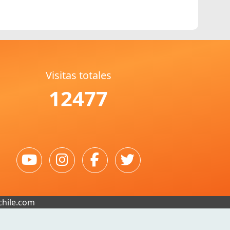
Visitas totales
12477
chile.com