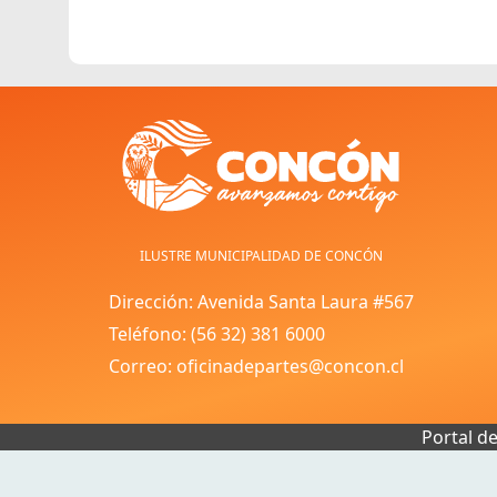
ILUSTRE MUNICIPALIDAD DE CONCÓN
Dirección: Avenida Santa Laura #567
Teléfono: (56 32) 381 6000
Correo: oficinadepartes@concon.cl
Portal d