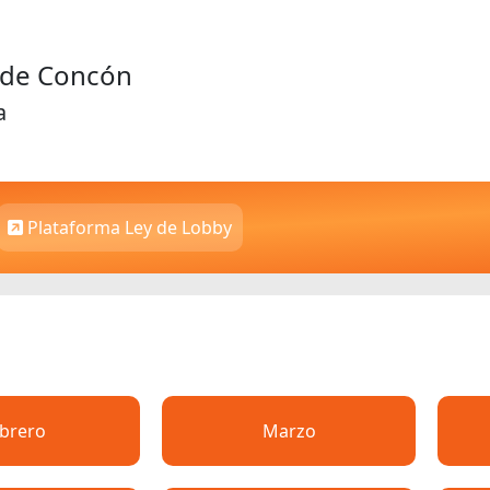
d de Concón
a
Plataforma Ley de Lobby
brero
Marzo